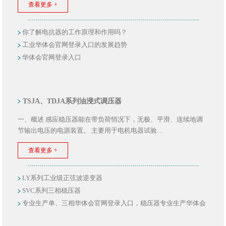
查看更多 +
你了解电抗器的工作原理和作用吗？
工业华体会官网登录入口的发展趋势
华体会官网登录入口
TSJA、TDJA系列油浸式调压器
一、概述 感应稳压器能在带负荷悄况下，无极、平滑、连续地调
节输出电压的电源装置。 主要用于电机电器试验…
查看更多 +
LY系列工业级正弦波逆变器
SVC系列三相稳压器
专业生产单、三相华体会官网登录入口，稳压器专业生产华体会
官网登录入口…