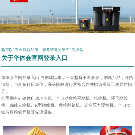
坚持以“专业成就品质、服务铸造竞争力”为理念
关于华体会官网登录入口
华体会官网登录入口 自创建以来，一直坚持不断开发，创新产品，开拓
市场，与众多科研单位，高等院校进行紧密合作并聘请高级工程师作指
导。
公司拥有硅钢片自动冲剪线，全自动数控平绕机、箔绕机、环形绕线
机、扁线立绕机、R型绕线机、数控雕刻机、真空压力浸烤机、全自动
铁芯数控氩焊机等先进设备。