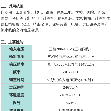
二、适用范围
广泛用于工矿企业、邮电、铁路、建筑工地、学校、医院、宾馆、
国防、科研等 部门的电子计算机、精密机床、数控机械。计算机体
层扫描摄影（CT)。精密仪 器、试验装置、电梯、进口设备及生产
流水线的交流稳压电源。
三、主要性能
输入电压
三相280-430V (三相四线）
输出电压
三相线电压380V相电压220V
稳压精度
相电压220V±3%与110V±2%
频率
50Hz/60Hz
调整时间
<1秒（输入电压变化10%时）
过压保护
246V±4V
环境温度
-10°C- +40°C
温升
<60°C
波形失真
无附加波形失真