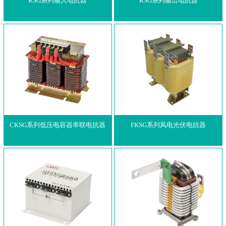
KSG系列输入电抗器
KSG系列输出电抗器
CKSG系列低压电容器串联电抗器
FKSG系列风电光伏电抗器