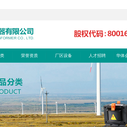
分类
荣誉资质
厂区设备
人才招聘
华体