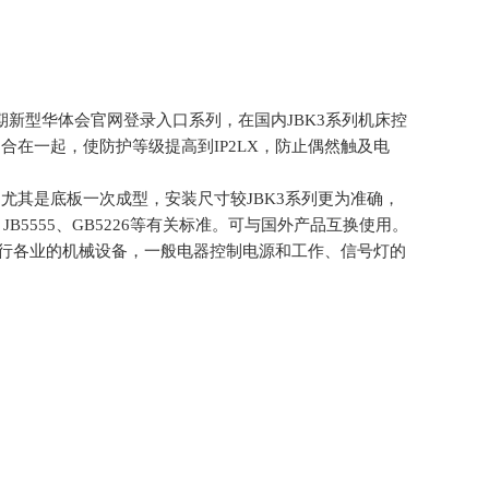
期新型华体会官网登录入口系列，在国内JBK3系列机床控
在一起，使防护等级提高到IP2LX，防止偶然触及电
其是底板一次成型，安装尺寸较JBK3系列更为准确，
JB5555、GB5226等有关标准。可与国外产品互换使用。
为各行各业的机械设备，一般电器控制电源和工作、信号灯的