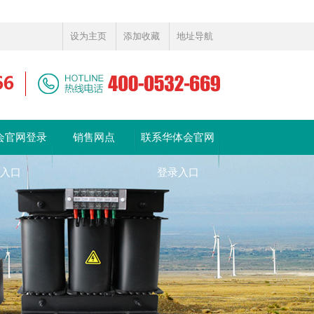
设为主页
添加收藏
地址导航
会官网登录
销售网点
联系华体会官网
入口
登录入口