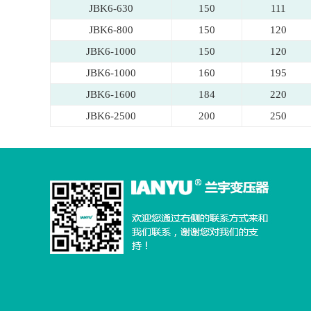
JBK6-630
150
111
JBK6-800
150
120
JBK6-1000
150
120
JBK6-1000
160
195
JBK6-1600
184
220
JBK6-2500
200
250