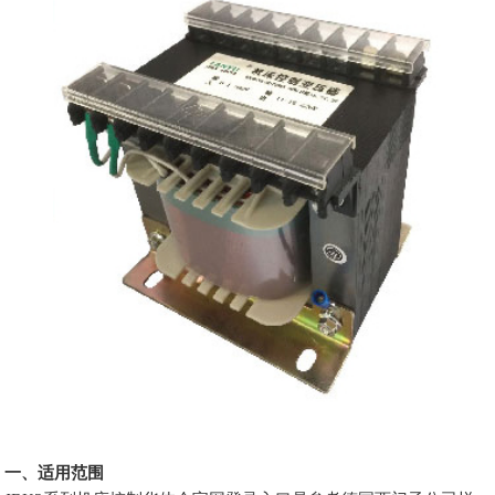
一、适用范围