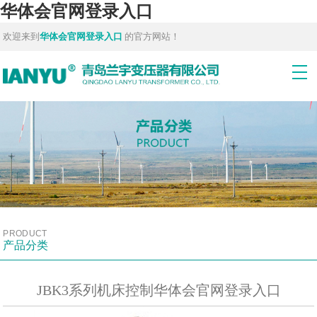
华体会官网登录入口
欢迎来到
华体会官网登录入口
的官方网站！
PRODUCT
产品分类
JBK3系列机床控制华体会官网登录入口